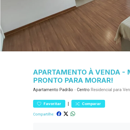
APARTAMENTO À VENDA - 
PRONTO PARA MORAR!
Apartamento
Padrão
-
Centro
Residencial para Ve
|
Favoritar
Comparar
Compartilhe: