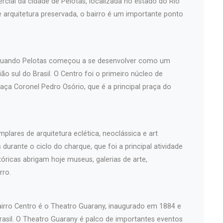
rcial da cidade de Pelotas, localizada no estado do Rio
 e arquitetura preservada, o bairro é um importante ponto
, quando Pelotas começou a se desenvolver como um
ão sul do Brasil. O Centro foi o primeiro núcleo de
aça Coronel Pedro Osório, que é a principal praça do
plares de arquitetura eclética, neoclássica e art
durante o ciclo do charque, que foi a principal atividade
óricas abrigam hoje museus, galerias de arte,
rro.
airro Centro é o Theatro Guarany, inaugurado em 1884 e
asil. O Theatro Guarany é palco de importantes eventos