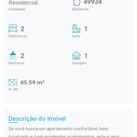
49934
Residencial
Finalidade
Referência
2
1
Dormitórios
Suite
2
1
Banheiros
Garagem
65.59 m²
A. Útil
Descrição do Imóvel
Se você busca um apartamento confortável, bem
localizado e com excelentes acabamentos, esta é uma