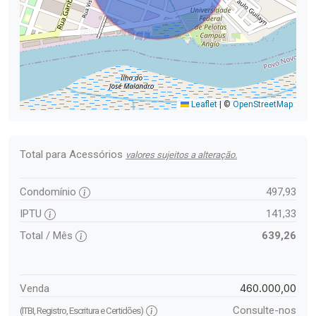
Leaflet
|
©
OpenStreetMap
Total para Acessórios
valores sujeitos a alteração.
Condomínio
497,93
IPTU
141,33
Total / Mês
639,26
460.000,00
Venda
Consulte-nos
(ITBI, Registro, Escritura e Certidões)