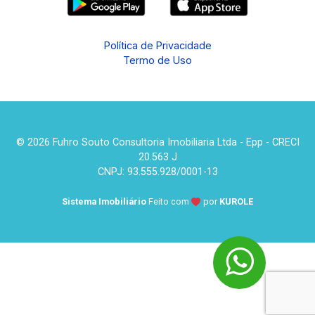
Política de Privacidade
Termo de Uso
© 2026 Fuhro Souto Consultoria Imobiliaria Ltda - Epp - CRECI
20.563 J
CNPJ: 93.555.928/0001-13
Sistema Imobiliário
Feito com
por
KUROLE