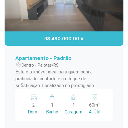
R$ 480.000,00 V
Apartamento - Padrão
Centro - Pelotas/RS
Este é o imóvel ideal para quem busca
praticidade, conforto e um toque de
sofisticação. Localizado no prestigiado
Residencial Alta Vista Three Towers, o
apartamento oferece uma excelente estrutura
2
1
1
60m²
em uma região estratégica, próximo ao
Dorm.
Banho
Garagem
A. Útil
Supermercado Paraíso, Madre Mia e Mecânica
Xavante. Destaques do imóvel: Climatizado com
3 ar-condicionados, garantindo conforto térmico