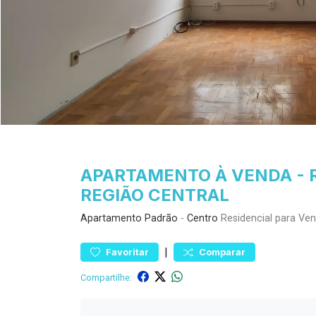
APARTAMENTO À VENDA - 
REGIÃO CENTRAL
Apartamento
Padrão
-
Centro
Residencial para Ve
|
Favoritar
Comparar
Compartilhe: