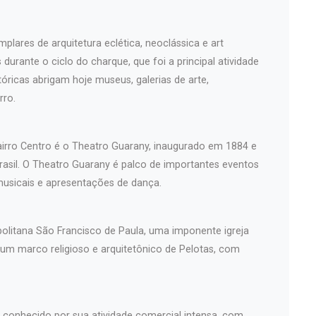
plares de arquitetura eclética, neoclássica e art
durante o ciclo do charque, que foi a principal atividade
óricas abrigam hoje museus, galerias de arte,
rro.
airro Centro é o Theatro Guarany, inaugurado em 1884 e
asil. O Theatro Guarany é palco de importantes eventos
musicais e apresentações de dança.
politana São Francisco de Paula, uma imponente igreja
 um marco religioso e arquitetônico de Pelotas, com
é conhecido por sua atividade comercial intensa, com