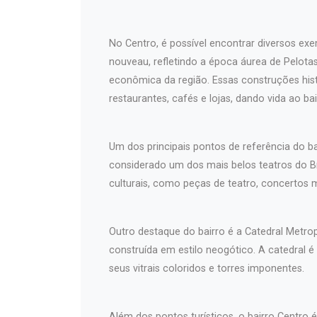
No Centro, é possível encontrar diversos exem
nouveau, refletindo a época áurea de Pelotas 
econômica da região. Essas construções hist
restaurantes, cafés e lojas, dando vida ao bai
Um dos principais pontos de referência do b
considerado um dos mais belos teatros do Br
culturais, como peças de teatro, concertos 
Outro destaque do bairro é a Catedral Metro
construída em estilo neogótico. A catedral é
seus vitrais coloridos e torres imponentes.
Além dos pontos turísticos, o bairro Centro 