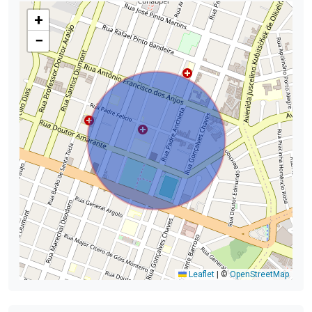
+
−
Leaflet
|
©
OpenStreetMap