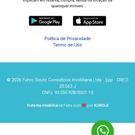
implicam em reserva, compra, venda ou locação de
quaisquer imóveis.
Política de Privacidade
Termo de Uso
© 2026 Fuhro Souto Consultoria Imobiliaria Ltda - Epp - CRECI
20.563 J
CNPJ: 93.555.928/0001-13
Sistema Imobiliário
Feito com
por
KUROLE