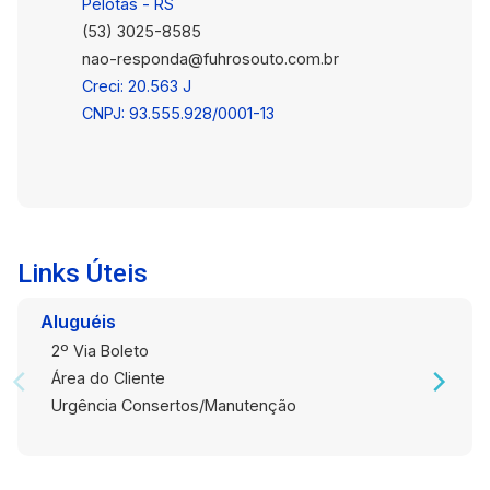
uma visita e descobrir todas as vantagens de
Pelotas - RS
morar neste local encantador.
(53) 3025-8585
nao-responda@fuhrosouto.com.br
Creci: 20.563 J
CNPJ: 93.555.928/0001-13
Links Úteis
Aluguéis
2º Via Boleto
Área do Cliente
Urgência Consertos/Manutenção