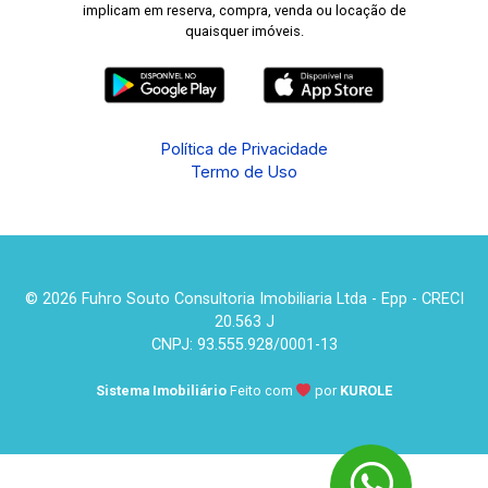
implicam em reserva, compra, venda ou locação de
quaisquer imóveis.
Política de Privacidade
Termo de Uso
© 2026 Fuhro Souto Consultoria Imobiliaria Ltda - Epp - CRECI
20.563 J
CNPJ: 93.555.928/0001-13
Sistema Imobiliário
Feito com
por
KUROLE