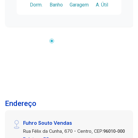
Dorm.
Banho
Garagem
A. Útil
laminado, equipada com ar-condicionado,
proporcionando um ambiente agradável para
momentos de convivência. - 1 Quarto Amplo e
Iluminado: Quarto bem iluminado, também com
piso laminado, equipado com guarda-roupa e
cômoda, oferecendo um espaço confortável
para descanso. - Cozinha Ampla Integrada:
Cozinha prática e espaçosa em piso frio,
equipada com balcão de pia e armários, ideal
para preparar refeições deliciosas. - Banheiro:
Banheiro equipado com box em acrílico,
proporcionando praticidade e conforto. Este
apartamento oferece um ambiente bem
Endereço
distribuído e pronto para você se mudar e
começar a desfrutar de todo o conforto. Não
perca a oportunidade de conhecer este imóvel
Fuhro Souto Vendas
no Edifício Residencial Toscana Residence.
Rua Félix da Cunha, 670 - Centro, CEP:
Entre em contato agora mesmo para agendar
96010-000