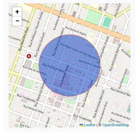
+
−
Leaflet
|
©
OpenStreetMap