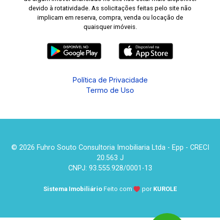
devido à rotatividade. As solicitações feitas pelo site não
implicam em reserva, compra, venda ou locação de
quaisquer imóveis.
Política de Privacidade
Termo de Uso
© 2026 Fuhro Souto Consultoria Imobiliaria Ltda - Epp - CRECI
20.563 J
CNPJ: 93.555.928/0001-13
Sistema Imobiliário
Feito com
por
KUROLE