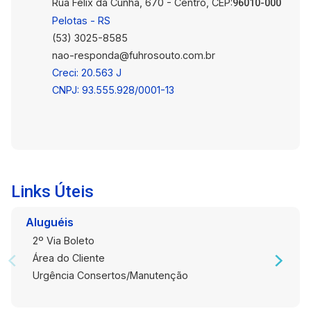
Rua Félix da Cunha, 670 - Centro, CEP:
uma das regiões mais valorizadas da cidade.
96010-000
Entre em contato para mais informações e
Pelotas - RS
agende sua visita!
(53) 3025-8585
nao-responda@fuhrosouto.com.br
Creci: 20.563 J
CNPJ: 93.555.928/0001-13
Links Úteis
Aluguéis
2º Via Boleto
Área do Cliente
Urgência Consertos/Manutenção