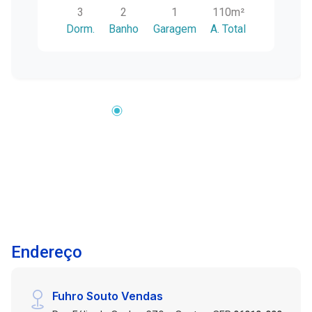
3
2
1
110m²
oferecendo conforto e praticidade para o dia a
Dorm.
Banho
Garagem
A. Total
dia. Conta com sala de estar ampla com lareira,
proporcionando um ambiente aconchegante,
além de cozinha mobiliada, lavanderia
independente, banheiro social e banheiro
auxiliar. Entre os diferenciais do imóvel,
destaca-se o sistema de aquecimento a gás,
trazendo mais conforto e praticidade para a
rotina. A sacada ampla com churrasqueira
complementa o imóvel, sendo ideal para
momentos de lazer e confraternização. Os
ambientes possuem excelente iluminação
natural, tornando os espaços ainda mais
agradáveis. O condomínio dispõe de elevador,
Endereço
garagem individual, poucos moradores e baixo
custo condominial, oferecendo mais
comodidade e tranquilidade. Uma excelente
Fuhro Souto Vendas
oportunidade para quem busca morar bem em