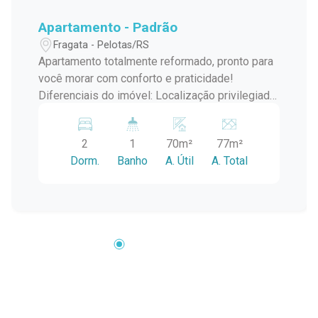
Apartamento - Padrão
Fragata - Pelotas/RS
Apartamento totalmente reformado, pronto para
você morar com conforto e praticidade!
Diferenciais do imóvel: Localização privilegiada:
próximo a mercados, farmácias e escolas
Cozinha planejada inclusa Piso flutuante de alta
2
1
70m²
77m²
qualidade Fiação elétrica totalmente nova Um
Dorm.
Banho
A. Útil
A. Total
espaço moderno, aconchegante e funcional ?
perfeito para quem busca qualidade de vida no
dia a dia. Entre em contato e agende sua visita!