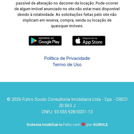
passível de alteração no decorrer da locação. Pode ocorrer
de algum imóvel anunciado no site não estar mais disponível
devido à rotatividade. As solicitações feitas pelo site não
implicam em reserva, compra, venda ou locação de
quaisquer imóveis.
Política de Privacidade
Termo de Uso
© 2026 Fuhro Souto Consultoria Imobiliaria Ltda - Epp - CRECI
20.563 J
CNPJ: 93.555.928/0001-13
Sistema Imobiliário
Feito com
por
KUROLE