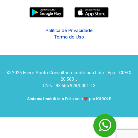
Política de Privacidade
Termo de Uso
© 2026 Fuhro Souto Consultoria Imobiliaria Ltda - Epp - CRECI
20.563 J
CNPJ: 93.555.928/0001-13
Sistema Imobiliário
Feito com
por
KUROLE