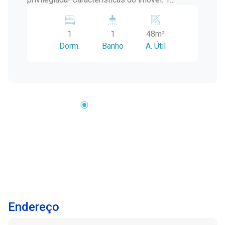
dormitório amplo com ar-condicionado Sala de
estar confortável Cozinha funcional Banheiro
1
1
48m²
completo Lavanderia separada Localizado no
Dorm.
Banho
A. Útil
centro, com fácil acesso a comércios, serviços
e tudo o que você precisa no dia a dia. Ideal
para morar ou investir, entre em contato para
mais informações e agende sua visita!
Endereço