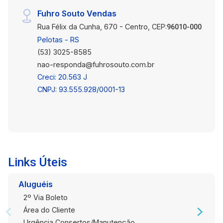
Fuhro Souto Vendas
Rua Félix da Cunha, 670 - Centro, CEP:
96010-000
Pelotas - RS
(53) 3025-8585
nao-responda@fuhrosouto.com.br
Creci: 20.563 J
CNPJ: 93.555.928/0001-13
Links Úteis
Aluguéis
2º Via Boleto
Área do Cliente
Urgência Consertos/Manutenção