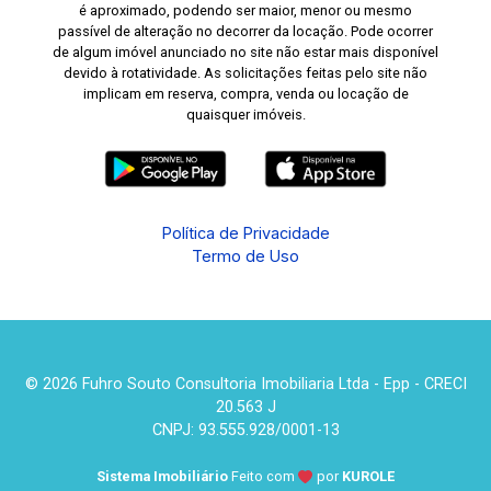
é aproximado, podendo ser maior, menor ou mesmo
passível de alteração no decorrer da locação. Pode ocorrer
de algum imóvel anunciado no site não estar mais disponível
devido à rotatividade. As solicitações feitas pelo site não
implicam em reserva, compra, venda ou locação de
quaisquer imóveis.
Política de Privacidade
Termo de Uso
© 2026 Fuhro Souto Consultoria Imobiliaria Ltda - Epp - CRECI
20.563 J
CNPJ: 93.555.928/0001-13
Sistema Imobiliário
Feito com
por
KUROLE