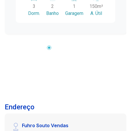
social, dependência de empregada e escritório,
3
2
1
150m²
este imóvel oferece todo o conforto e
Dorm.
Banho
Garagem
A. Útil
comodidade que você procura. Além disso,
possui 1 vaga de garagem privativa e coberta. O
preço é negociável, então não perca essa
oportunidade! Agende uma visita para conhecer
este incrível apartamento central. Para mais
informações e detalhes sobre financiamento,
entre em contato conosco. Estamos à
disposição para ajudar você a realizar o sonho
da casa própria!
Endereço
Fuhro Souto Vendas