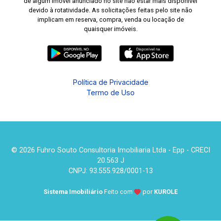
de algum imóvel anunciado no site não estar mais disponível
devido à rotatividade. As solicitações feitas pelo site não
implicam em reserva, compra, venda ou locação de
quaisquer imóveis.
Política de Privacidade
Termo de Uso
© 2026 Fuhro Souto Consultoria Imobiliaria Ltda - Epp - CRECI
20.563 J
CNPJ: 93.555.928/0001-13
Sistema Imobiliário
Feito com
por
KUROLE