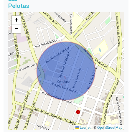
Pelotas
+
−
Leaflet
|
©
OpenStreetMap