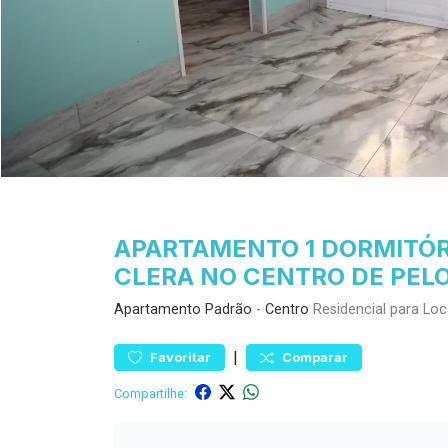
APARTAMENTO 1 DORMITÓRI
CLERA NO CENTRO DE PEL
Apartamento
Padrão
-
Centro
Residencial para Lo
|
Favoritar
Comparar
Compartilhe: