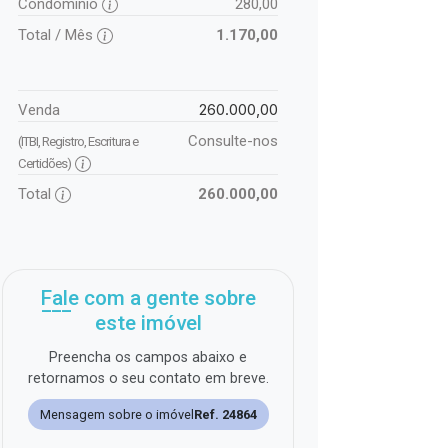
Condomínio
280,00
Total / Mês
1.170,00
260.000,00
Venda
Consulte-nos
(ITBI, Registro, Escritura e
Certidões)
Total
260.000,00
Fale com a gente sobre
este imóvel
Preencha os campos abaixo e
retornamos o seu contato em breve.
Mensagem sobre o imóvel
Ref. 24864