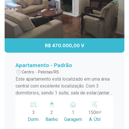
R$ 470.000,00 V
Apartamento - Padrão
Centro - Pelotas/RS
Este apartamento está localizado em uma área
central com excelente localização. Com 3
dormitórios, sendo 1 suíte, sala de estar/jantar
com lareira, área de serviço, cozinha, banheiro
social, dependência de empregada e escritório,
3
2
1
150m²
este imóvel oferece todo o conforto e
Dorm.
Banho
Garagem
A. Útil
comodidade que você procura. Além disso,
possui 1 vaga de garagem privativa e coberta. O