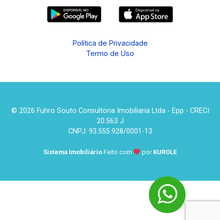
Política de Privacidade
Termo de Uso
© 2026 Fuhro Souto Consultoria Imobiliaria Ltda - Epp - CRECI
20.563 J
CNPJ: 93.555.928/0001-13
Sistema Imobiliário
Feito com
por
KUROLE