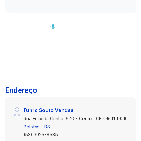
preço é negociável, então não perca essa
oportunidade! Agende uma visita para conhecer
este incrível apartamento central. Para mais
informações e detalhes sobre financiamento,
entre em contato conosco. Estamos à
disposição para ajudar você a realizar o sonho
da casa própria!
Endereço
Fuhro Souto Vendas
Rua Félix da Cunha, 670 - Centro, CEP:
96010-000
Pelotas - RS
(53) 3025-8585