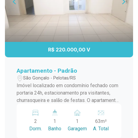
R$ 220.000,00 V
Apartamento - Padrão
São Gonçalo - Pelotas/RS
Imóvel localizado em condomínio fechado com
portaria 24h, estacionamento pra visitantes,
churrasqueira e salão de festas. O apartamento
contém 2 dormitórios, sala, cozinha, banheiro e
área de serviço. As compras mensais ou para o
2
1
1
63m²
dia a dia vão se tornar fáceis, já que há poucos
Dorm.
Banho
Garagem
A. Total
metros fica o Hipermercado Carrefour, sem
contar no fácil acesso a transporte coletivo,