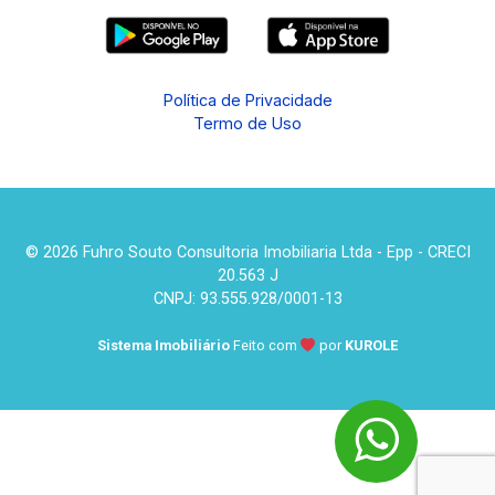
Política de Privacidade
Termo de Uso
© 2026 Fuhro Souto Consultoria Imobiliaria Ltda - Epp - CRECI
20.563 J
CNPJ: 93.555.928/0001-13
Sistema Imobiliário
Feito com
por
KUROLE