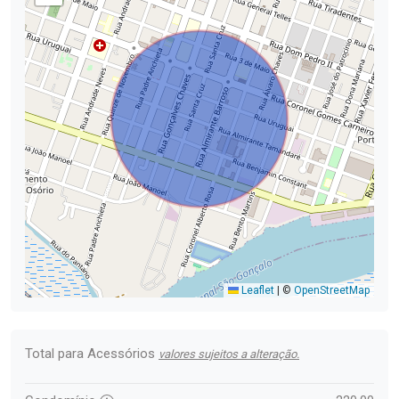
Leaflet
|
©
OpenStreetMap
Total para Acessórios
valores sujeitos a alteração.