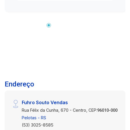
farmácias, postos de combustíveis e muito
mais. Não perca tempo, agende uma visita e
saiba como alugar esse imóvel sem fiador.
Endereço
Fuhro Souto Vendas
Rua Félix da Cunha, 670 - Centro, CEP:
96010-000
Pelotas - RS
(53) 3025-8585