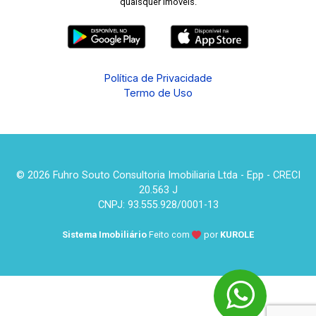
quaisquer imóveis.
Política de Privacidade
Termo de Uso
© 2026 Fuhro Souto Consultoria Imobiliaria Ltda - Epp - CRECI
20.563 J
CNPJ: 93.555.928/0001-13
Sistema Imobiliário
Feito com
por
KUROLE