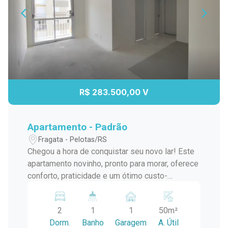
R$ 283.500,00 V
Apartamento - Padrão
Fragata - Pelotas/RS
Chegou a hora de conquistar seu novo lar! Este
apartamento novinho, pronto para morar, oferece
conforto, praticidade e um ótimo custo-
benefício. Destaques do imóvel: 2 dormitórios
bem distribuídos 1 banheiro Cozinha integrada
2
1
1
50m²
Sala de estar aconchegante 1 vaga de garagem
Dorm.
Banho
Garagem
A. Útil
50 m² Imóvel novo, nunca habitado ? direto da