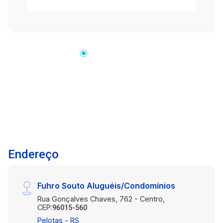
planta para você! Condomínio com excelente
infraestrutura (incluir detalhes se houver, como
portaria, salão de festas etc.) Localização
estratégica: fácil acesso a comércios,
transporte público, escolas e principais vias da
região. Ideal para morar ou investir! Não perca
essa chance de morar em um imóvel novo e
começar sua história do zero! Entre em contato
agora mesmo e agende sua visita!
Endereço
Fuhro Souto Aluguéis/Condomínios
Rua Gonçalves Chaves, 762 - Centro,
CEP:
96015-560
Pelotas - RS