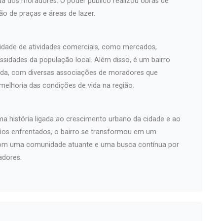
ida dos moradores. O poder público realizou obras de
o de praças e áreas de lazer.
sidade de atividades comerciais, como mercados,
essidades da população local. Além disso, é um bairro
da, com diversas associações de moradores que
elhoria das condições de vida na região.
ma história ligada ao crescimento urbano da cidade e ao
fios enfrentados, o bairro se transformou em um
 com uma comunidade atuante e uma busca contínua por
adores.