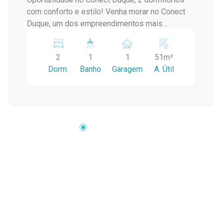
com conforto e estilo! Venha morar no Conect
Duque, um dos empreendimentos mais
modernos e bem localizados da região! Este
excelente apartamento de 2 dormitórios oferece
2
1
1
51m²
o equilíbrio ideal entre funcionalidade, conforto
Dorm.
Banho
Garagem
A. Útil
e praticidade. Com ambientes bem distribuídos,
sala aconchegante, cozinha planejada e banheiro
com ótimo acabamento, é perfeito para quem
busca qualidade de vida. Destaques do imóvel:
2 dormitórios bem ventilados e iluminados Sala
integrada com a cozinha Vaga de garagem
Infraestrutura do condomínio: Portaria 24h
Academia Salão de festas Playground Espaço
gourmet Área verde Localização estratégica no
bairro Fragata. Ideal para morar ou investir! Entre
em contato conosco e agende sua visita.