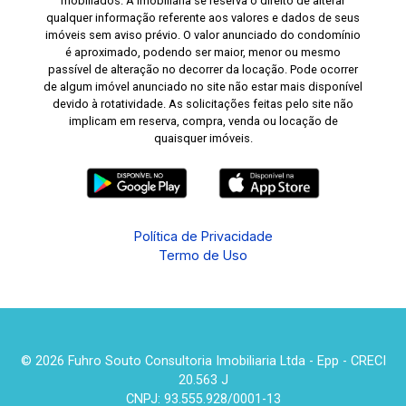
mobiliados. A imobiliária se reserva o direito de alterar
qualquer informação referente aos valores e dados de seus
imóveis sem aviso prévio. O valor anunciado do condomínio
é aproximado, podendo ser maior, menor ou mesmo
passível de alteração no decorrer da locação. Pode ocorrer
de algum imóvel anunciado no site não estar mais disponível
devido à rotatividade. As solicitações feitas pelo site não
implicam em reserva, compra, venda ou locação de
quaisquer imóveis.
Política de Privacidade
Termo de Uso
© 2026 Fuhro Souto Consultoria Imobiliaria Ltda - Epp - CRECI
20.563 J
CNPJ: 93.555.928/0001-13