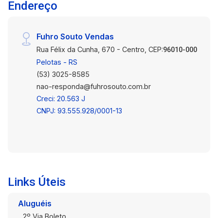
Endereço
Fuhro Souto Vendas
Rua Félix da Cunha, 670 - Centro, CEP:
96010-000
Pelotas - RS
(53) 3025-8585
nao-responda@fuhrosouto.com.br
Creci: 20.563 J
CNPJ: 93.555.928/0001-13
Links Úteis
Aluguéis
2º Via Boleto