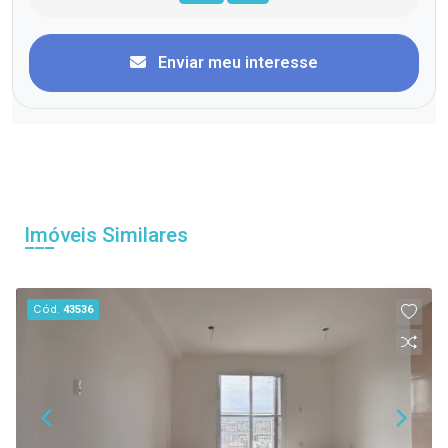
Enviar meu interesse
Imóveis Similares
Cód.
43536