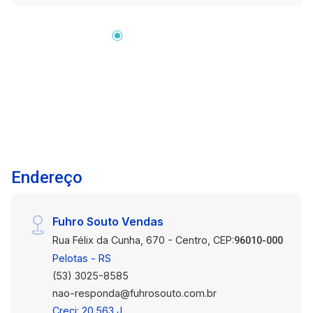
1128, com fácil acesso a serviços, comércio e
transporte.
Endereço
Fuhro Souto Vendas
Rua Félix da Cunha, 670 - Centro, CEP:
96010-000
Pelotas - RS
(53) 3025-8585
nao-responda@fuhrosouto.com.br
Creci: 20.563 J