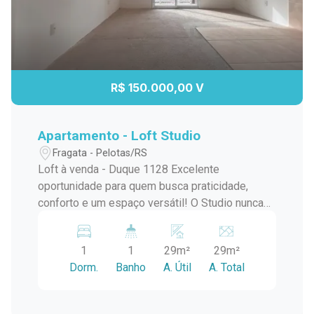
R$ 150.000,00 V
Apartamento - Loft Studio
Fragata - Pelotas/RS
Loft à venda - Duque 1128 Excelente
oportunidade para quem busca praticidade,
conforto e um espaço versátil! O Studio nunca
foi habitado, está conforme entregue pela
construtora. Ótimo para investidores para Airbnb
1
1
29m²
29m²
Características do imóvel: Loft moderno e
Dorm.
Banho
A. Útil
A. Total
funcional Churrasqueira - ideal para momentos
de lazer Interfone Muro Pátio coletivo Portão
eletrônico Localização privilegiada na Duque