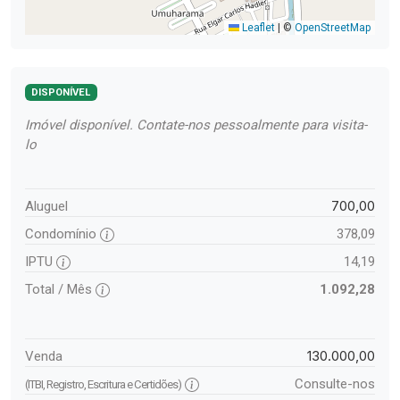
Leaflet
|
©
OpenStreetMap
DISPONÍVEL
Imóvel disponível. Contate-nos pessoalmente para visita-
lo
700,00
Aluguel
Condomínio
378,09
IPTU
14,19
Total / Mês
1.092,28
130.000,00
Venda
Consulte-nos
(ITBI, Registro, Escritura e Certidões)