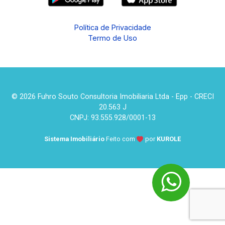
Política de Privacidade
Termo de Uso
© 2026 Fuhro Souto Consultoria Imobiliaria Ltda - Epp - CRECI
20.563 J
CNPJ: 93.555.928/0001-13
Sistema Imobiliário
Feito com
por
KUROLE