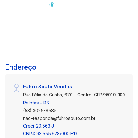
bem distribuído e totalmente mobiliado para
garantir noites de sono tranquilas. Ar
condicionado. Sala ampla com poltona, rack e
painel para televisão. Cozinha Equipada com
armários planejados, geladeira, cooktop e
máquina de lavar, para o seu conforto e
praticidade. Churrasqueira intergrada a cozinha,
em ambiente acolhedor e versátil para receber
Endereço
amigos e familiares. Banheiro Completo com
box de vidro e armários. Vaga de garagem para
locação. Localização Privilegiada: Situado no
Fuhro Souto Vendas
Condomínio Estrada do Engenho, este
Rua Félix da Cunha, 670 - Centro, CEP:
apartamento está estrategicamente posicionado
96010-000
próximo à movimentada Av. Ferreira Viana,
Pelotas - RS
oferecendo fácil acesso a diversas opções de
(53) 3025-8585
transporte, compras e entretenimento. Com o
nao-responda@fuhrosouto.com.br
Shopping Pelotas, o supermercado Carrefour e
Creci: 20.563 J
uma variedade de comércios e serviços a
CNPJ: 93.555.928/0001-13