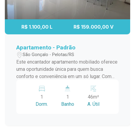
R$ 1.100,00 L
R$ 159.000,00 V
Apartamento - Padrão
São Gonçalo - Pelotas/RS
Este encantador apartamento mobiliado oferece
uma oportunidade única para quem busca
conforto e conveniência em um só lugar. Com
um dormitório aconchegante, uma sala
espaçosa com churrasqueira para momentos de
1
1
46m²
lazer e entretenimento, uma cozinha equipada
Dorm.
Banho
A. Útil
para preparar deliciosas refeições, um banheiro
completo e uma vaga de estacionamento
exclusiva, este imóvel é perfeito para quem
deseja viver com praticidade e estilo.
Características Principais: 1 Dormitório: Espaço