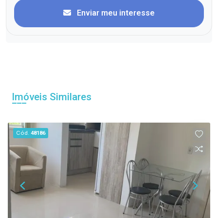
Enviar meu interesse
Imóveis Similares
Cód.
48186