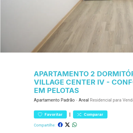
APARTAMENTO 2 DORMITÓRI
VILLAGE CENTER IV - CO
EM PELOTAS
Apartamento
Padrão
-
Areal
Residencial para Vend
|
Favoritar
Comparar
Compartilhe: