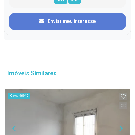
Enviar meu interesse
Imóveis Similares
Cód.
46040