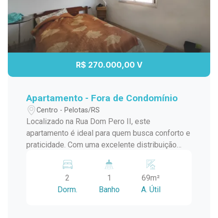
R$ 270.000,00 V
Apartamento - Fora de Condomínio
Centro - Pelotas/RS
Localizado na Rua Dom Pero II, este
apartamento é ideal para quem busca conforto e
praticidade. Com uma excelente distribuição
interna, conta com: 2 dormitórios 1 banheiro
completo Cozinha funcional Além disso, o
2
1
69m²
imóvel está bem conservado e possui uma
Dorm.
Banho
A. Útil
ótima entrada de luz natural. Detalhes do Imóvel:
Localização: Rua Dom Pero II Dormitórios: 2
Banheiros: 1 Facilidades Próximas: Escolas