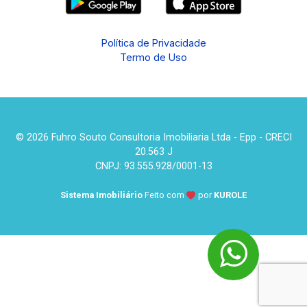
Política de Privacidade
Termo de Uso
© 2026 Fuhro Souto Consultoria Imobiliaria Ltda - Epp - CRECI
20.563 J
CNPJ: 93.555.928/0001-13
Sistema Imobiliário
Feito com
por
KUROLE