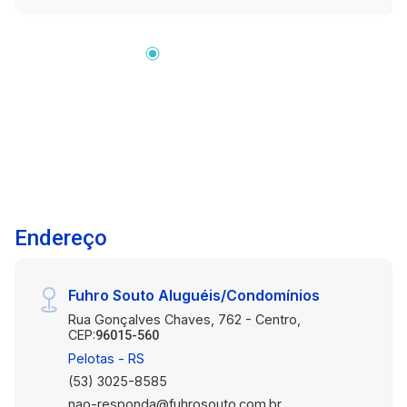
Supermercados Transporte público Não perca
essa oportunidade de adquirir seu novo lar.
Entre em contato conosco para mais
informações e agendamento de visita.
Endereço
Fuhro Souto Aluguéis/Condomínios
Rua Gonçalves Chaves, 762 - Centro,
CEP:
96015-560
Pelotas - RS
(53) 3025-8585
nao-responda@fuhrosouto.com.br