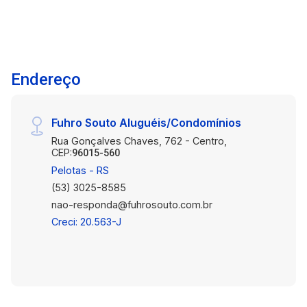
sua personalidade, aproveitando uma das
melhores localizações da Cohabpel. Destaques:
3 dormitórios 3º andar Prédio calmo e bem
localizado Próximo à Avenida Dom Joaquim
Endereço
Fácil acesso a mercados, farmácias, escolas e
transporte Excelente oportunidade de
investimento Imóveis com esta localização e
Fuhro Souto Aluguéis/Condomínios
este valor são cada vez mais raros. Agende sua
Rua Gonçalves Chaves, 762 - Centro,
visita e descubra todo o potencial deste
CEP:
96015-560
apartamento!
Pelotas - RS
(53) 3025-8585
nao-responda@fuhrosouto.com.br
Creci: 20.563-J