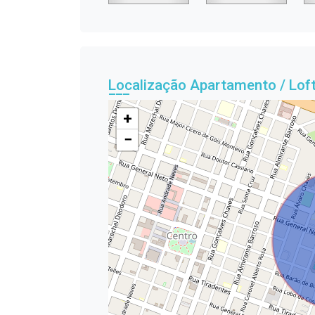
Localização Apartamento / Lof
+
−