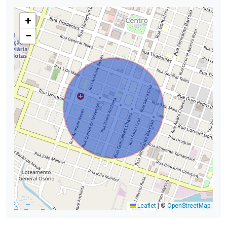
+
−
Leaflet
|
©
OpenStreetMap