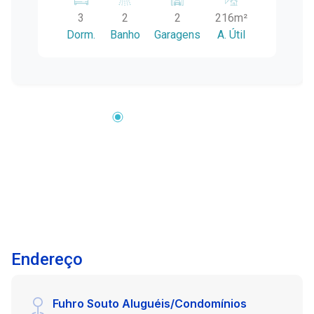
e sua família merecem. Características: - 3
3
2
2
216m²
quartos, sendo 1 suíte - Sala ampla e arejada -
Dorm.
Banho
Garagens
A. Útil
Cozinha planejada - sacada com vista
panorâmica - Piscina privativa - Churrasqueira -
Garagem para 2 veículos Lareira, área gourmet
no piso superior Localização: Central Não perca
essa chance!Agende sua visita e venha
conhecer seu novo lar!
Endereço
Fuhro Souto Aluguéis/Condomínios