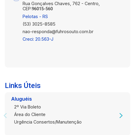
Rua Gonçalves Chaves, 762 - Centro,
CEP:
96015-560
Pelotas - RS
(53) 3025-8585
nao-responda@fuhrosouto.com.br
Creci: 20.563-J
Links Úteis
Aluguéis
2º Via Boleto
Área do Cliente
Urgência Consertos/Manutenção