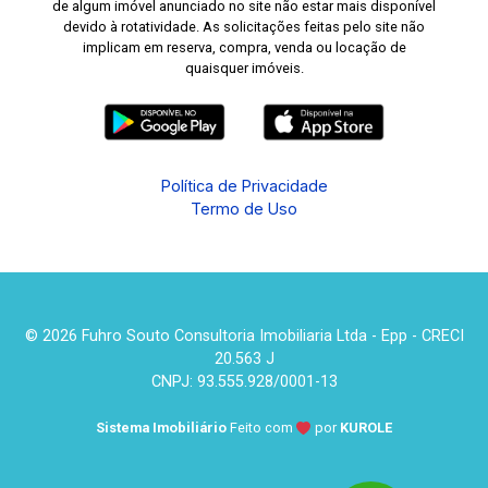
de algum imóvel anunciado no site não estar mais disponível
devido à rotatividade. As solicitações feitas pelo site não
implicam em reserva, compra, venda ou locação de
quaisquer imóveis.
Política de Privacidade
Termo de Uso
© 2026 Fuhro Souto Consultoria Imobiliaria Ltda - Epp - CRECI
20.563 J
CNPJ: 93.555.928/0001-13
Sistema Imobiliário
Feito com
por
KUROLE