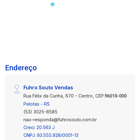
BOX: A unidade autônoma denominada- BOX
DUPLO ?49?- localizada no segundo pavimento,
confrontando-se a norte com a área de recuo e
divisa do terreno, a sul com o corredor de
circulação da garagem, a leste com o Box Duplo
48 e a oeste com o Box Simples 50 e Fitness,
tendo a área privativa real de 24,0000 m? à qual
correspondem 12,7046 m? nas áreas reais de
Endereço
circulação e 19,8417 m? nas áreas reais de uso
comum, totalizando a área real de 56,5463 m? e
correspondendo-lhe a fração ideal de 0,012920
Fuhro Souto Vendas
do terreno onde assenta a edificação.
Rua Félix da Cunha, 670 - Centro, CEP:
96010-000
Pelotas - RS
(53) 3025-8585
nao-responda@fuhrosouto.com.br
Creci: 20.563 J
CNPJ: 93.555.928/0001-13