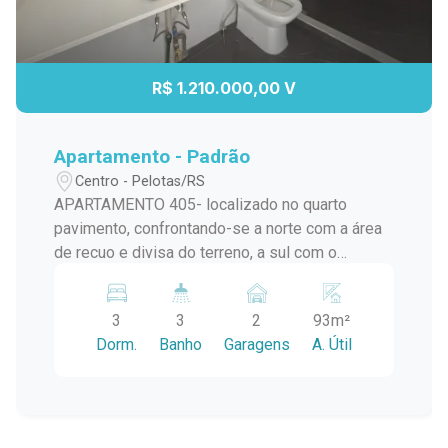
R$ 1.210.000,00 V
Apartamento - Padrão
Centro - Pelotas/RS
APARTAMENTO 405- localizado no quarto
pavimento, confrontando-se a norte com a área
de recuo e divisa do terreno, a sul com o
apartamento 406, a leste com a área de recuo e
divisa do terreno e a oeste com o hall dos
3
3
2
93m²
elevadores e com o apartamento 404, tendo a
Dorm.
Banho
Garagens
A. Útil
área privativa real de 93,3950 m? à qual
correspondem 16,3454 m? nas áreas reais de
uso comum, totalizando a área real de 109,7404
m? e correspondendo-lhe a fração ideal de
0,010643 do terreno onde assenta a edificação.