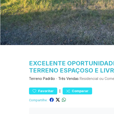
EXCELENTE OPORTUNIDAD
TERRENO ESPAÇOSO E LIVR
Terreno
Padrão
-
Três Vendas
Residencial ou Come
|
Favoritar
Comparar
Compartilhe: