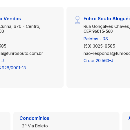
to Vendas
Fuhro Souto Alugué
 Cunha, 670 - Centro,
Rua Gonçalves Chaves,
CEP:
00
96015-560
Pelotas - RS
585
(53) 3025-8585
a@fuhrosouto.com.br
nao-responda@fuhroso
 J
Creci: 20.563-J
5.928/0001-13
Condomínios
2º Via Boleto