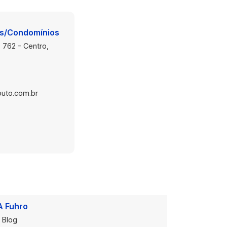
is/Condomínios
 762 - Centro,
uto.com.br
A Fuhro
Onde Est
Blog
Loja Alug