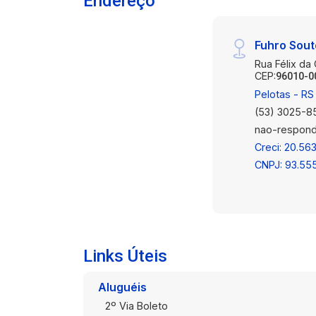
Endereço
Fuhro Sou
Rua Félix da
CEP:
96010-0
Pelotas - RS
(53) 3025-8
nao-respond
Creci: 20.563
CNPJ: 93.55
Links Úteis
Aluguéis
2º Via Boleto