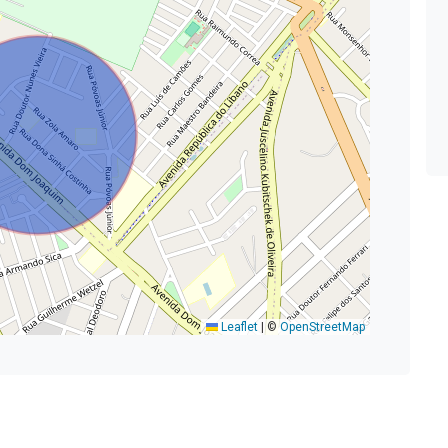
Leaflet
|
©
OpenStreetMap