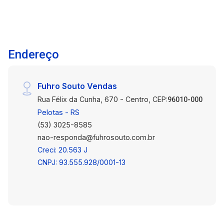
Situado no Quartier, um dos bairros mais
valorizados e estratégicos da cidade, conhecido
pelo urbanismo moderno, ruas largas, segurança
e grande fluxo de moradores e visitantes. A
Endereço
região conta com comércios consolidados,
condomínios residenciais, academias,
mercados, clínicas e está a poucos minutos de
Fuhro Souto Vendas
avenidas importantes, garantindo acesso rápido
Rua Félix da Cunha, 670 - Centro, CEP:
e fácil para clientes e fornecedores. Por que
96010-000
escolher este terreno? A combinação de
Pelotas - RS
visibilidade, movimentação constante, estrutura
(53) 3025-8585
urbana qualificada e flexibilidade de uso faz
nao-responda@fuhrosouto.com.br
deste imóvel uma oportunidade diferenciada
Creci: 20.563 J
para quem deseja posicionar sua marca em um
CNPJ: 93.555.928/0001-13
ponto de destaque. Interessado em conhecer o
local e avaliar o potencial de implantação do seu
negócio? Agende uma visita.