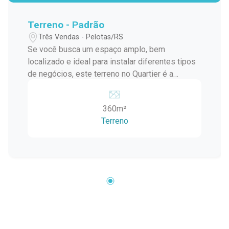
Terreno - Padrão
Três Vendas - Pelotas/RS
Se você busca um espaço amplo, bem
localizado e ideal para instalar diferentes tipos
de negócios, este terreno no Quartier é a
escolha perfeita. Localizado em um bairro
planejado, moderno e em plena expansão, ele
360m²
oferece excelentes oportunidades para
Terreno
empreendimentos de diversos segmentos.
Destaques do Terreno: Área ampla e
aproveitável, ideal para empresas, comércios,
serviços, depósitos, coworking externo, food
park, showroom e muito mais. Terreno plano,
facilitando qualquer tipo de construção ou
instalação provisória. Possibilidade de
personalização conforme a necessidade da
atividade comercial. Localização Privilegiada: