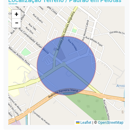
Localização Terreno / Padrão em Pelotas
+
−
Leaflet
|
©
OpenStreetMap