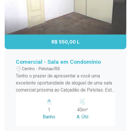
R$ 550,00 L
Comercial - Sala em Condomínio
Centro - Pelotas/RS
Tenho o prazer de apresentar a você uma
excelente oportunidade de aluguel de uma sala
comercial próxima ao Calçadão de Pelotas. Esta
espaçosa sala oferece uma série de
características que podem atender às suas
1
40m²
necessidades empresariais. Características do
Banho
A. Útil
imóvel: Localização privilegiada: A sala está
estrategicamente localizada em uma área