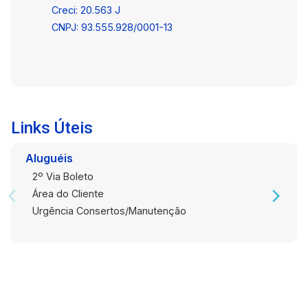
ambiente de trabalho. Agende uma visita para
Creci: 20.563 J
conhecer pessoalmente e explorar todas as
CNPJ: 93.555.928/0001-13
possibilidades que essa sala pode oferecer ao
seu negócio.
Links Úteis
Aluguéis
2º Via Boleto
Área do Cliente
Urgência Consertos/Manutenção