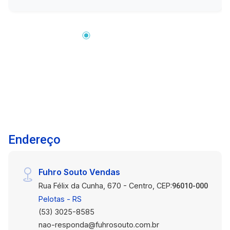
próxima ao Calçadão de Pelotas, o que
proporciona grande visibilidade e acesso
conveniente para clientes e colaboradores. Piso
parquet: O piso em parquet confere um visual
clássico e elegante à sala, ao mesmo tempo em
que oferece conforto e durabilidade. Esse tipo
de piso também proporciona uma atmosfera
acolhedora, tornando o espaço ideal para
reuniões e negócios. Divisória: A presença de
uma divisória na sala permite criar áreas
separadas, o que pode ser extremamente
Endereço
vantajoso para a organização de espaços de
trabalho individuais ou departamentos. Isso
também permite privacidade quando
Fuhro Souto Vendas
necessário, sem comprometer a sensação de
Rua Félix da Cunha, 670 - Centro, CEP:
espaço aberto. Esta sala comercial é uma
96010-000
excelente oportunidade para empresas que
Pelotas - RS
buscam um espaço funcional, bem localizado e
(53) 3025-8585
com características que agregam valor ao
nao-responda@fuhrosouto.com.br