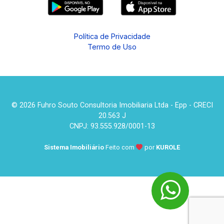
Política de Privacidade
Termo de Uso
© 2026 Fuhro Souto Consultoria Imobiliaria Ltda - Epp - CRECI
20.563 J
CNPJ: 93.555.928/0001-13
Sistema Imobiliário
Feito com
por
KUROLE