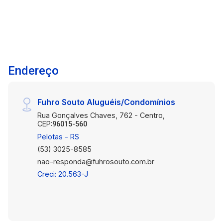
acabamentos de qualidade, com piso forração.
O espaço é amplo e bem iluminado, permitindo
uma decoração personalizada e adaptável às
necessidades do seu negócio. Não perca essa
oportunidade de alugar uma sala comercial em
Endereço
um dos melhores condomínios do bairro Centro
em Pelotas. Entre em contato conosco e agende
uma visita!
Fuhro Souto Aluguéis/Condomínios
Rua Gonçalves Chaves, 762 - Centro,
CEP:
96015-560
Pelotas - RS
(53) 3025-8585
nao-responda@fuhrosouto.com.br
Creci: 20.563-J