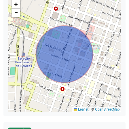
+
−
Leaflet
|
©
OpenStreetMap