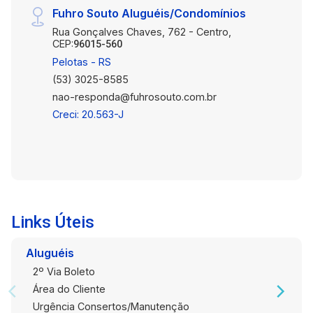
Fuhro Souto Aluguéis/Condomínios
Rua Gonçalves Chaves, 762 - Centro,
CEP:
96015-560
Pelotas - RS
(53) 3025-8585
nao-responda@fuhrosouto.com.br
Creci: 20.563-J
Links Úteis
Aluguéis
2º Via Boleto
Área do Cliente
Urgência Consertos/Manutenção