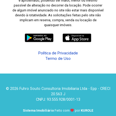
é aproximado, podendo ser maior, menor ou mesmo
passível de alteração no decorrer da locação. Pode ocorrer
de algum imóvel anunciado no site não estar mais disponível
devido à rotatividade. As solicitações feitas pelo site não
implicam em reserva, compra, venda ou locação de
quaisquer imóveis.
Política de Privacidade
Termo de Uso
© 2026 Fuhro Souto Consultoria Imobiliaria Ltda - Epp - CRECI
20.563 J
CNPJ: 93.555.928/0001-13
Sistema Imobiliário
Feito com
por
KUROLE