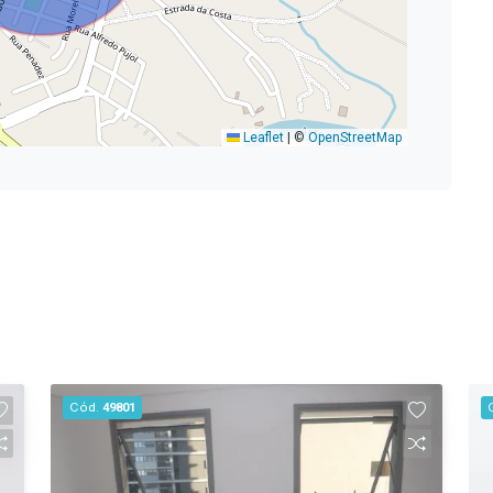
Leaflet
|
©
OpenStreetMap
Cód.
49801