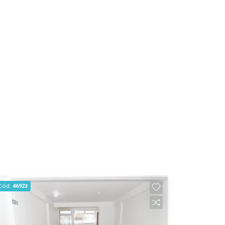
Cód.
46923