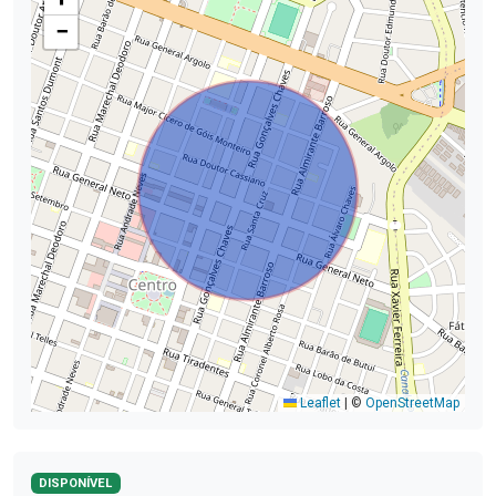
−
Leaflet
|
©
OpenStreetMap
DISPONÍVEL