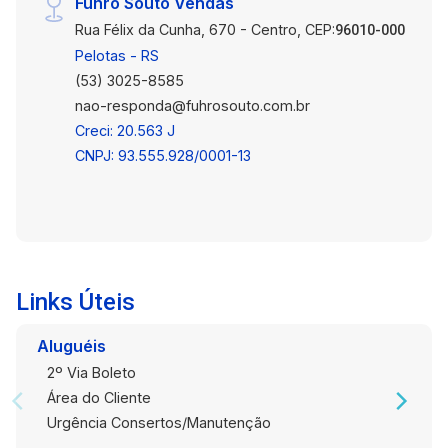
Fuhro Souto Vendas
Rua Félix da Cunha, 670 - Centro, CEP:
96010-000
Pelotas - RS
(53) 3025-8585
nao-responda@fuhrosouto.com.br
Creci: 20.563 J
CNPJ: 93.555.928/0001-13
Links Úteis
Aluguéis
2º Via Boleto
Área do Cliente
Urgência Consertos/Manutenção