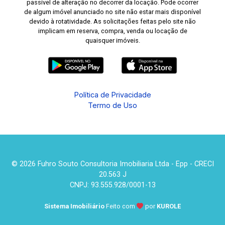
passível de alteração no decorrer da locação. Pode ocorrer
de algum imóvel anunciado no site não estar mais disponível
devido à rotatividade. As solicitações feitas pelo site não
implicam em reserva, compra, venda ou locação de
quaisquer imóveis.
Política de Privacidade
Termo de Uso
© 2026 Fuhro Souto Consultoria Imobiliaria Ltda - Epp - CRECI
20.563 J
CNPJ: 93.555.928/0001-13
Sistema Imobiliário
Feito com
por
KUROLE