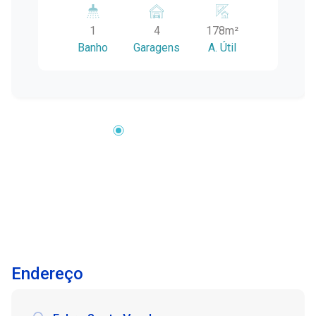
movimentadas de Pelotas, este pavilhão no
1
4
178m²
bairro Três Vendas oferece alta visibilidade,
Banho
Garagens
A. Útil
excelente fluxo de veículos e fácil acesso ?
próximo ao CAVG e ao Arco-Íris, em uma região
estratégica e valorizada. Com 178 m² de área
construída, o imóvel possui: Ambiente amplo e
versátil, que pode ser adaptado para os mais
diversos tipos de atividade comercial ou
industrial; Entrada para veículos, facilitando
carga e descarga ou o atendimento ao público;
Estrutura ideal para lojas, oficinas, depósitos,
empresas de logística, revendas e muito mais;
Localização com fácil acesso às principais vias
da cidade, ideal para quem busca praticidade e
mobilidade. Não perca essa chance de instalar
Endereço
ou expandir seu negócio em um ponto
estratégico da cidade! Agende uma visita e
conheça de perto o potencial deste imóvel.