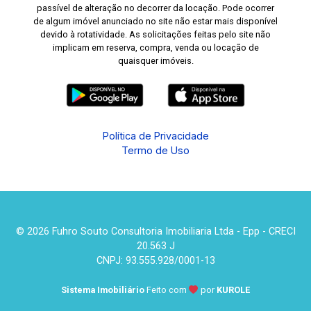
passível de alteração no decorrer da locação. Pode ocorrer
de algum imóvel anunciado no site não estar mais disponível
devido à rotatividade. As solicitações feitas pelo site não
implicam em reserva, compra, venda ou locação de
quaisquer imóveis.
Política de Privacidade
Termo de Uso
© 2026 Fuhro Souto Consultoria Imobiliaria Ltda - Epp - CRECI
20.563 J
CNPJ: 93.555.928/0001-13
Sistema Imobiliário
Feito com
por
KUROLE