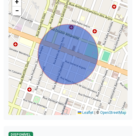
+
−
Leaflet
|
©
OpenStreetMap
DISPONÍVEL