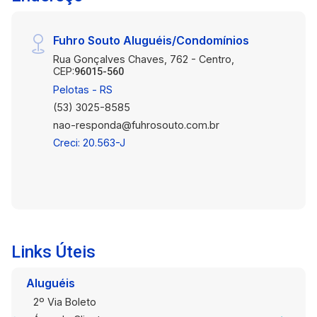
Fuhro Souto Aluguéis/Condomínios
Rua Gonçalves Chaves, 762 - Centro,
CEP:
96015-560
Pelotas - RS
(53) 3025-8585
nao-responda@fuhrosouto.com.br
Creci: 20.563-J
Links Úteis
Aluguéis
2º Via Boleto