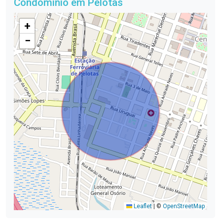
Condomínio em Pelotas
+
−
Leaflet
|
©
OpenStreetMap