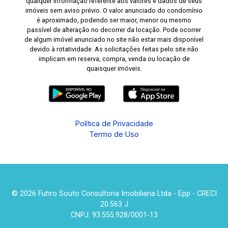
qualquer informação referente aos valores e dados de seus
imóveis sem aviso prévio. O valor anunciado do condomínio
é aproximado, podendo ser maior, menor ou mesmo
passível de alteração no decorrer da locação. Pode ocorrer
de algum imóvel anunciado no site não estar mais disponível
devido à rotatividade. As solicitações feitas pelo site não
implicam em reserva, compra, venda ou locação de
quaisquer imóveis.
Política de Privacidade
Termo de Uso
© 2026 Fuhro Souto Consultoria Imobiliaria Ltda - Epp - CRECI
20.563 J
CNPJ: 93.555.928/0001-13