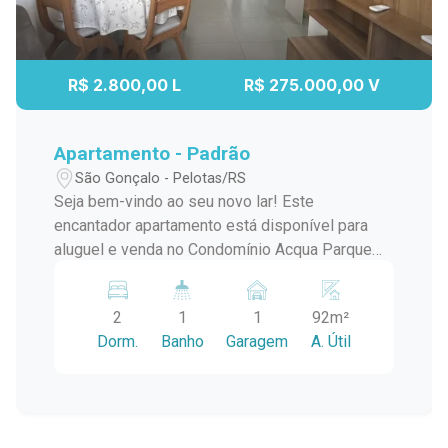
R$ 2.800,00 L
R$ 275.000,00 V
Apartamento - Padrão
São Gonçalo - Pelotas/RS
Seja bem-vindo ao seu novo lar! Este
encantador apartamento está disponível para
aluguel e venda no Condomínio Acqua Parque
Residence, localizado no tranquilo bairro São
Gonçalo, próximo ao Parque Una. Imóvel térreo,
2
1
1
92m²
sem escadas ou elevador, o acesso é direto.
Dorm.
Banho
Garagem
A. Útil
Ideal para idosos, crianças, pessoas com
mobilidade reduzida ou até para o dia a dia mais
prático (mercado, mudança, etc.). Características
do Imóvel: 2 Quartos: Amplos e arejados,
perfeitos para proporcionar conforto e