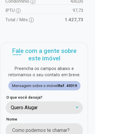
Condomínio
430,00
IPTU
97,73
Total / Mês
1.427,73
Fale com a gente sobre
este imóvel
Preencha os campos abaixo e
retornamos o seu contato em breve.
Mensagem sobre o imóvel
Ref. 49319
O que você deseja?
Quero Alugar
Nome