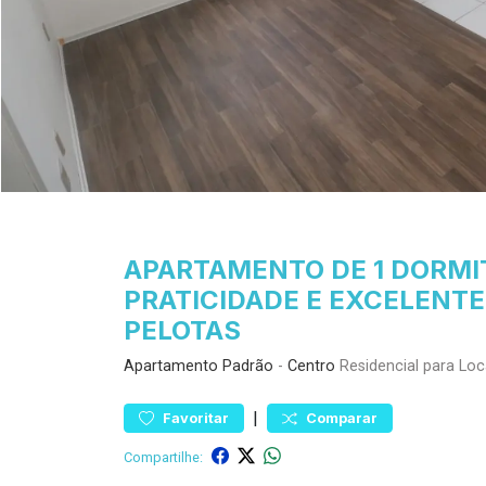
APARTAMENTO DE 1 DORMIT
PRATICIDADE E EXCELENTE
PELOTAS
Apartamento
Padrão
-
Centro
Residencial para Lo
|
Favoritar
Comparar
Compartilhe: