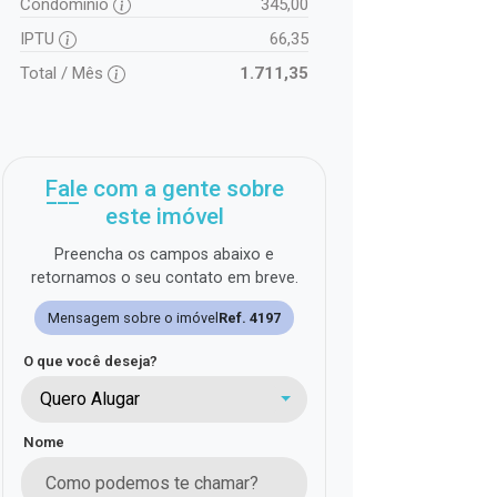
Condomínio
345,00
IPTU
66,35
Total / Mês
1.711,35
Fale com a gente sobre
este imóvel
Preencha os campos abaixo e
retornamos o seu contato em breve.
Mensagem sobre o imóvel
Ref. 4197
O que você deseja?
Quero Alugar
Nome