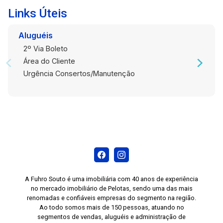
iluminação natural, a vista aberta e o piso frio
Links Úteis
garantem conforto, praticidade e fácil
manutenção. Diferenciais: Vista aberta,
Aluguéis
excelente iluminação natural, elevador, portaria
2º Via Boleto
24 horas, câmeras de vigilância, salão de festas,
Área do Cliente
hall de entrada, elevador social, elevador de
Urgência Consertos/Manutenção
serviço e interfone, oferecendo mais
comodidade e segurança para os moradores.
Características do condomínio: O Condomínio
Crystal Palace dispõe de portaria 24 horas,
sistema de monitoramento por câmeras,
elevadores social e de serviço, hall de entrada e
salão de festas, proporcionando uma estrutura
que agrega praticidade, segurança e conforto à
rotina. Perfil ideal: Ideal para estudantes, casais
A Fuhro Souto é uma imobiliária com 40 anos de experiência
ou profissionais que procuram morar em uma
no mercado imobiliário de Pelotas, sendo uma das mais
renomadas e confiáveis empresas do segmento na região.
localização central, com segurança, boa
Ao todo somos mais de 150 pessoas, atuando no
infraestrutura e fácil acesso aos principais
segmentos de vendas, aluguéis e administração de