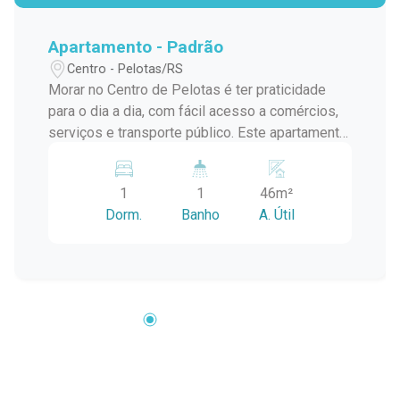
Apartamento - Padrão
Centro - Pelotas/RS
Morar no Centro de Pelotas é ter praticidade
para o dia a dia, com fácil acesso a comércios,
serviços e transporte público. Este apartamento
no Condomínio Crystal Palace é uma excelente
opção para quem busca um imóvel funcional,
1
1
46m²
bem iluminado e com uma vista aberta,
Dorm.
Banho
A. Útil
proporcionando conforto e comodidade em uma
localização privilegiada. Localização: Situado no
bairro Centro, o imóvel está próximo ao
Mercado Central de Pelotas, além de mercados,
farmácias, restaurantes, instituições de ensino,
serviços essenciais e diversas opções de
transporte, facilitando a rotina de estudantes,
profissionais e casais que desejam morar em
uma das regiões mais completas da cidade.