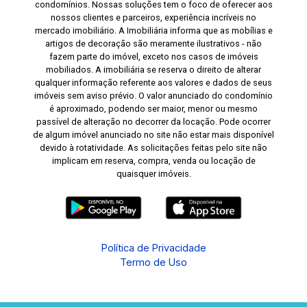
serviços da cidade. Agende sua visita e venha
condomínios. Nossas soluções tem o foco de oferecer aos
nossos clientes e parceiros, experiência incríveis no
conhecer este apartamento que reúne
mercado imobiliário. A Imobiliária informa que as mobílias e
praticidade, conforto e uma excelente
artigos de decoração são meramente ilustrativos - não
localização no Centro de Pelotas.
fazem parte do imóvel, exceto nos casos de imóveis
mobiliados. A imobiliária se reserva o direito de alterar
qualquer informação referente aos valores e dados de seus
imóveis sem aviso prévio. O valor anunciado do condomínio
é aproximado, podendo ser maior, menor ou mesmo
passível de alteração no decorrer da locação. Pode ocorrer
de algum imóvel anunciado no site não estar mais disponível
devido à rotatividade. As solicitações feitas pelo site não
implicam em reserva, compra, venda ou locação de
quaisquer imóveis.
Política de Privacidade
Termo de Uso