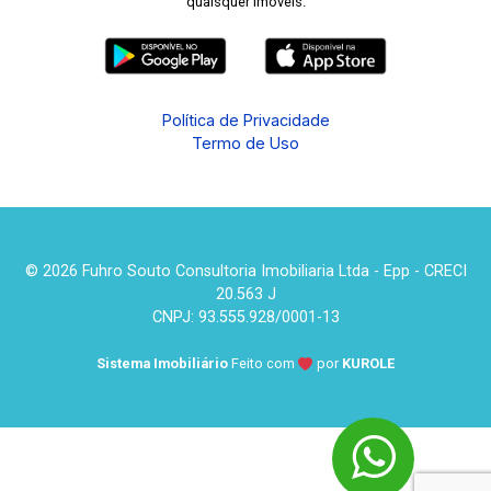
quaisquer imóveis.
Política de Privacidade
Termo de Uso
© 2026 Fuhro Souto Consultoria Imobiliaria Ltda - Epp - CRECI
20.563 J
CNPJ: 93.555.928/0001-13
Sistema Imobiliário
Feito com
por
KUROLE