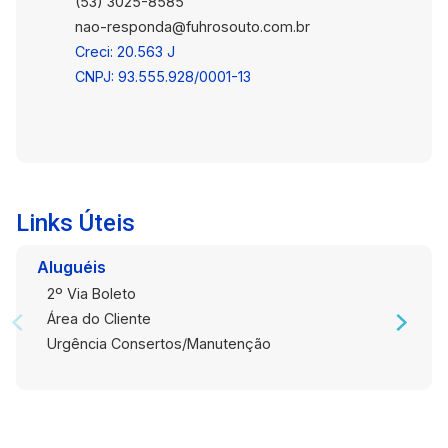
qualidade de vida.
(53) 3025-8585
nao-responda@fuhrosouto.com.br
Creci: 20.563 J
CNPJ: 93.555.928/0001-13
Links Úteis
Aluguéis
2º Via Boleto
Área do Cliente
Urgência Consertos/Manutenção