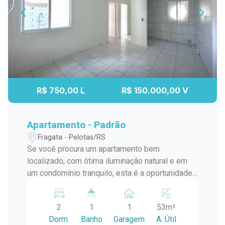
R$ 750,00 L
R$ 150.000,00 V
Apartamento - Padrão
Fragata - Pelotas/RS
Se você procura um apartamento bem
localizado, com ótima iluminação natural e em
um condomínio tranquilo, esta é a oportunidade
ideal. Localizado no bairro Fragata, próximo à
Rua Almirante Landim, o imóvel está em uma
2
1
1
53m²
região com diversos comércios ao redor, sem
Dorm.
Banho
Garagem
A. Útil
abrir mão da tranquilidade de uma rua calma e