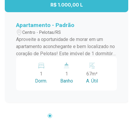
R$ 1.000,00 L
Apartamento - Padrão
Centro - Pelotas/RS
Aproveite a oportunidade de morar em um
apartamento aconchegante e bem localizado no
coração de Pelotas! Este imóvel de 1 dormitório
possui uma área útil de 67,00 m², oferecendo
ambientes amplos e arejados, ideais para quem
1
1
67m²
busca conforto e praticidade. Características do
Dorm.
Banho
A. Útil
Apartamento: - 1 Dormitório: Espaçoso e
iluminado, perfeito para descansar após um
longo dia. - Cozinha com Churrasqueira: Uma
excelente opção para quem gosta de receber
amigos e familiares, tornando os momentos de
confraternização ainda mais especiais. -
Localização Privilegiada: Situado a apenas 5
minutos da Universidade Católica de Pelotas