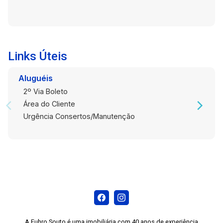
agendar uma visita e se apaixonar pelo seu
novo lar. Venha viver com conforto e praticidade
no Centro de Pelotas!
Links Úteis
Aluguéis
2º Via Boleto
Área do Cliente
Urgência Consertos/Manutenção
A Fuhro Souto é uma imobiliária com 40 anos de experiência