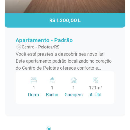
R$ 1.200,00 L
Apartamento - Padrão
Centro - Pelotas/RS
Você está prestes a descobrir seu novo lar!
Este apartamento padrão localizado no coração
do Centro de Pelotas oferece conforto e
praticidade para quem busca qualidade de vida
em uma das regiões mais vibrantes da cidade.
1
1
1
121m²
Com 1 dormitório, este espaço é ideal para
Dorm.
Banho
Garagem
A. Útil
solteiros, casais ou até mesmo para quem
deseja um cantinho especial para relaxar.
Detalhes do Apartamento: - Dormitórios: 1
aconchegante dormitório, perfeito para garantir
noites tranquilas de descanso. - Garagem: 1