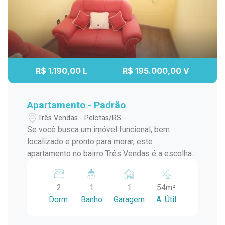
R$ 1.190,00 L
R$ 195.000,00 V
Apartamento - Padrão
Três Vendas - Pelotas/RS
Se você busca um imóvel funcional, bem
localizado e pronto para morar, este
apartamento no bairro Três Vendas é a escolha
certa! Ideal para casais, famílias pequenas ou
investidores, ele oferece conforto e praticidade
2
1
1
54m²
em uma das regiões mais tranquilas da cidade.
Dorm.
Banho
Garagem
A. Útil
Características do Imóvel: 2 dormitórios, sendo:
Quarto 1 com roupeiro. Quarto 2 com ar-