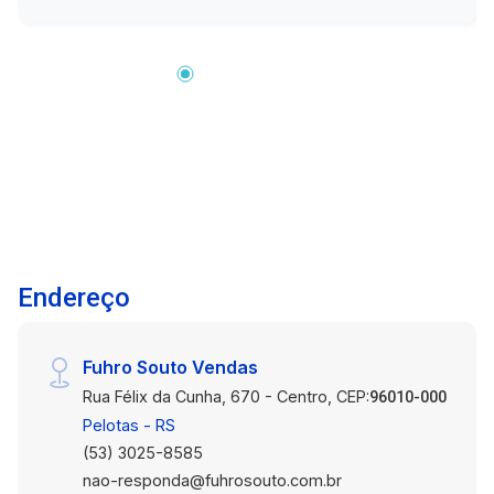
condicionado. Sala de estar aconchegante com
sofás e ar-condicionado. Cozinha completa com
armários, fogão e mesa. Área de serviço com
máquina de lavar. Banheiro com box de vidro.
Escrivaninha para home office. Ambientes bem
distribuídos, arejados e funcionais. Vaga de
garagem. Destaques da Localização: O bairro
Três Vendas é conhecido pela infraestrutura
completa e clima residencial tranquilo. Próximo
a escolas, supermercados, farmácias,
comércios e com fácil acesso às principais vias
Endereço
da cidade, oferece tudo o que você precisa no
dia a dia. Agende uma visita e venha conhecer
este apartamento pronto para morar no Três
Fuhro Souto Vendas
Vendas. Uma excelente oportunidade para quem
Rua Félix da Cunha, 670 - Centro, CEP:
valoriza conforto e boa localização!
96010-000
Pelotas - RS
(53) 3025-8585
nao-responda@fuhrosouto.com.br