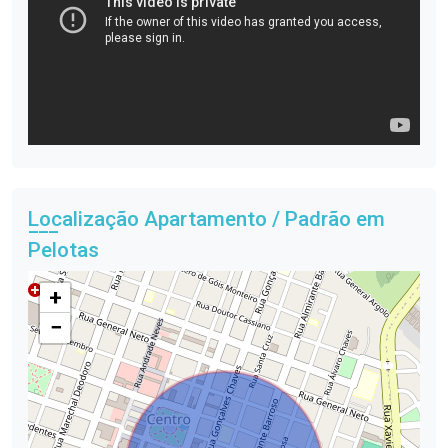
Localização Apartamento / Padrão em
Pelotas
+
−