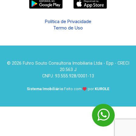
Política de Privacidade
Termo de Uso
© 2026 Fuhro Souto Consultoria Imobiliaria Ltda - Epp - CRECI
20.563 J
CNPJ: 93.555.928/0001-13
Sistema Imobiliário
Feito com
por
KUROLE