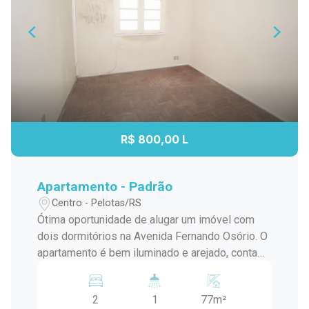
R$ 800,00 L
Apartamento - Padrão
Centro - Pelotas/RS
Ótima oportunidade de alugar um imóvel com
dois dormitórios na Avenida Fernando Osório. O
apartamento é bem iluminado e arejado, conta
com sala de estar, cozinha, banheiro e área de
serviço. A localização é privilegiada, com fácil
2
1
77m²
acesso a transporte público, supermercados,