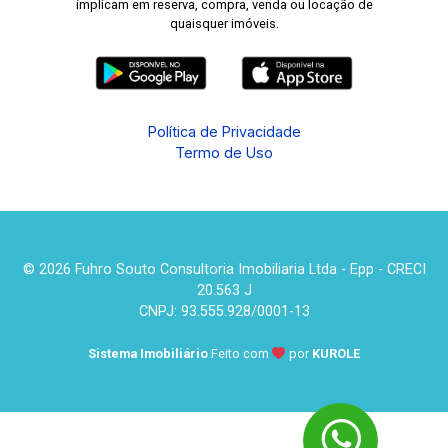
implicam em reserva, compra, venda ou locação de
quaisquer imóveis.
Política de Privacidade
Termo de Uso
© 2026 Fuhro Souto Consultoria Imobiliaria Ltda - Epp - CRECI
20.563 J
CNPJ: 93.555.928/0001-13
Sistema Imobiliário
Feito com
por
KUROLE