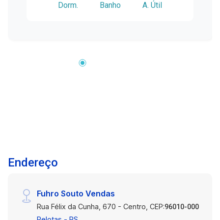
Dorm.
Banho
A. Útil
restaurantes e diversas opções de comércio. O
imóvel é ideal para casais, estudantes ou
pequenas famílias que buscam um lugar
confortável e seguro para morar. Não perca esta
chance e agende já uma visita para conhecer
este imóvel incrível.
Endereço
Fuhro Souto Vendas
Rua Félix da Cunha, 670 - Centro, CEP:
96010-000
Pelotas - RS