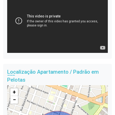
Localização Apartamento / Padrão em
Pelotas
+
−