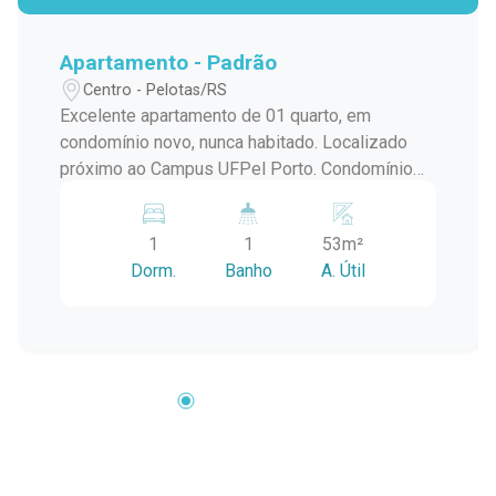
Apartamento - Padrão
Centro - Pelotas/RS
Excelente apartamento de 01 quarto, em
condomínio novo, nunca habitado. Localizado
próximo ao Campus UFPel Porto. Condomínio
inclui: IPTU, seguro fogo, monitoramento por
câmeras, bombas d'agua, portaria e elevador.
1
1
53m²
OBS.: Vaga de garagem opcional com valor
Dorm.
Banho
A. Útil
adicional de R$250,00.