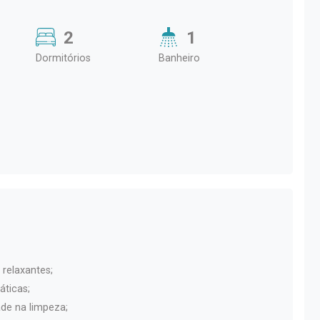
2
1
Dormitórios
Banheiro
relaxantes;
áticas;
ade na limpeza;