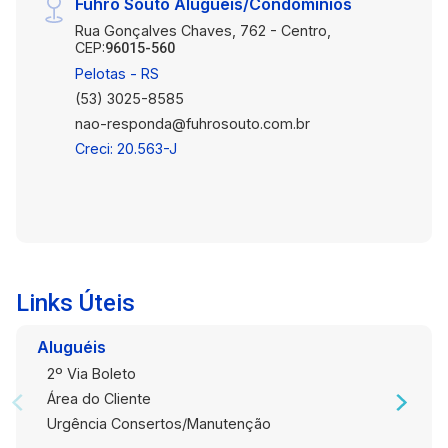
Fuhro Souto Aluguéis/Condomínios
Agende uma visita e descubra por si mesmo(a)
Rua Gonçalves Chaves, 762 - Centro,
todas as vantagens que este apartamento tem a
CEP:
96015-560
oferecer. Obs: Ficam todos os móveis conforme
Pelotas - RS
as fotos.
(53) 3025-8585
nao-responda@fuhrosouto.com.br
Creci: 20.563-J
Links Úteis
Aluguéis
2º Via Boleto
Área do Cliente
Urgência Consertos/Manutenção