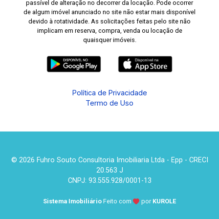
passível de alteração no decorrer da locação. Pode ocorrer
de algum imóvel anunciado no site não estar mais disponível
devido à rotatividade. As solicitações feitas pelo site não
implicam em reserva, compra, venda ou locação de
quaisquer imóveis.
Política de Privacidade
Termo de Uso
© 2026 Fuhro Souto Consultoria Imobiliaria Ltda - Epp - CRECI
20.563 J
CNPJ: 93.555.928/0001-13
Sistema Imobiliário
Feito com
por
KUROLE