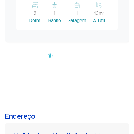
Vendas em Pelotas. Este imóvel é perfeito para
quem busca uma moradia aconchegante e bem
2
1
1
43m²
localizada, especialmente para estudantes da
Dorm.
Banho
Garagem
A. Útil
Faculdade Anhanguera. Características do
Imóvel: Dois Dormitórios: Quartos amplos e
bem iluminados, proporcionando espaços ideais
para descanso e estudo. Sala e Cozinha
Conjugadas: Ambientes integrados, promovendo
interação e fluidez na rotina diária. Banheiro:
Completo, com acabamentos modernos e
praticidade. Vaga de Garagem: Garanta a
segurança e comodidade para seu veículo.
Localização: O Bairro Três Vendas é conhecido
pela variedade de atacados, farmácias, postos
de gasolina e comércios em geral facilitando
sua rotina. A proximidade com a Faculdade
Endereço
Anhanguera torna este imóvel uma opção
conveniente para estudantes e profissionais
que buscam praticidade em seu dia a dia.