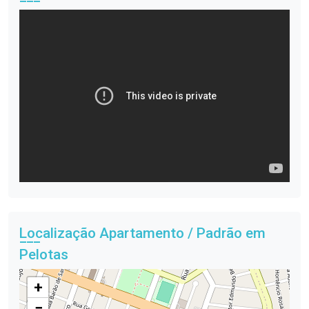
Localização Apartamento / Padrão em
Pelotas
+
−