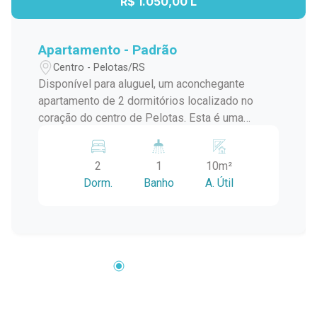
R$ 1.050,00 L
Apartamento - Padrão
Centro - Pelotas/RS
Disponível para aluguel, um aconchegante
apartamento de 2 dormitórios localizado no
coração do centro de Pelotas. Esta é uma
excelente oportunidade para quem busca morar
em um local conveniente, próximo a todas as
2
1
10m²
comodidades que a cidade tem a oferecer. O
Dorm.
Banho
A. Útil
apartamento está situado no centro de Pelotas,
próximo a uma ampla gama de serviços,
comércios, restaurantes, cafés, supermercados
e bancos. A região é conhecida por sua vida
cultural vibrante e histórica, com fácil acesso a
pontos turísticos, museus e teatros. Além disso,
há diversas opções de transporte público nas
proximidades, facilitando o deslocamento pela