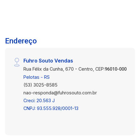
cidade. Se você está em busca de um
apartamento aconchegante e bem localizado no
centro de Pelotas, não perca esta oportunidade.
Entre em contato conosco para agendar uma
visita ou obter mais informações. Estamos à
Endereço
disposição para ajudá-lo(a) no que for
necessário. * Vaga de Garagem Opcional: Por
um adicional de R$250,00, você pode garantir
Fuhro Souto Vendas
sua vaga de estacionamento.
Rua Félix da Cunha, 670 - Centro, CEP:
96010-000
Pelotas - RS
(53) 3025-8585
nao-responda@fuhrosouto.com.br
Creci: 20.563 J
CNPJ: 93.555.928/0001-13