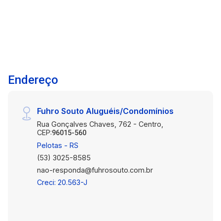
acessibilidade. Destaques da localização: Em
uma das regiões mais desejadas da cidade, o
imóvel fica próximo a escolas, comércios,
restaurantes e serviços essenciais,
proporcionando toda a praticidade de viver bem
no coração de Pelotas. Agende uma visita e
Endereço
venha conhecer de perto este excelente
apartamento! #PROMOÇÃO
Fuhro Souto Aluguéis/Condomínios
Rua Gonçalves Chaves, 762 - Centro,
CEP:
96015-560
Pelotas - RS
(53) 3025-8585
nao-responda@fuhrosouto.com.br
Creci: 20.563-J