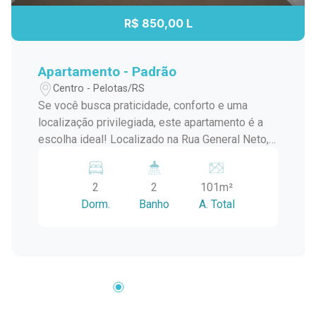
R$ 850,00 L
Apartamento - Padrão
Centro - Pelotas/RS
Se você busca praticidade, conforto e uma
localização privilegiada, este apartamento é a
escolha ideal! Localizado na Rua General Neto,
próximo ao Madre Mia, à Rua Santa Cruz e à
Escola Infantil Espaço Crescer, o imóvel oferece
2
2
101m²
conveniência e fácil acesso a tudo que você
Dorm.
Banho
A. Total
precisa no dia a dia. Características do imóvel: 2
dormitórios amplos e bem ventilados. Sala
aconchegante, perfeita para reunir a família.
Cozinha funcional com ótimo aproveitamento de
espaço. Banheiro social. Sacada com excelente
vista. Área de serviço. Banheiro de apoio. Prédio
com elevador, garantindo mais conforto e