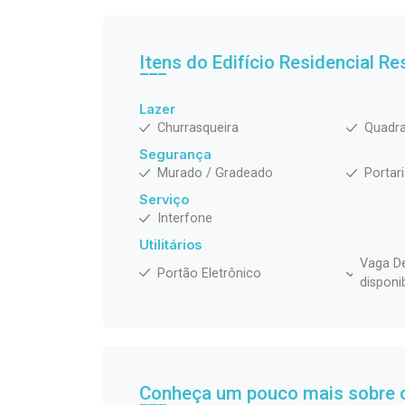
Itens do Edifício Residencial
Res
Lazer
Churrasqueira
Quadra
Segurança
Murado / Gradeado
Portar
Serviço
Interfone
Utilitários
Vaga De
Portão Eletrônico
disponi
Conheça um pouco mais sobre o